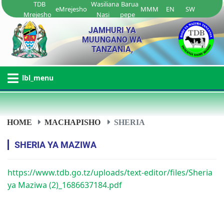
TDB
Wasiliana
Barua
eMrejesho
MMM
EN
SW
Mrejesho
Nasi
pepe
JAMHURI YA
MUUNGANO WA
TANZANIA,
lbl_menu
HOME
MACHAPISHO
SHERIA
SHERIA YA MAZIWA
https://www.tdb.go.tz/uploads/text-editor/files/Sheria
ya Maziwa (2)_1686637184.pdf