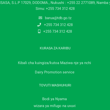
ISASA, S.L.P 17029, DODOMA., Nukushi : +255 22 2771089, Namba 
Simu: +255 734 312 428
barua@tdb.go.tz
+255 734 312 428
+255 734 312 428
KURASA ZA KARIBU
Kibali cha kuingiza/kutoa Maziwa nje ya nchi
Dairy Promotion service
TOVUTI MASHUHURI
Bodi ya Nyama
wizara ya mifugo na uvuvi